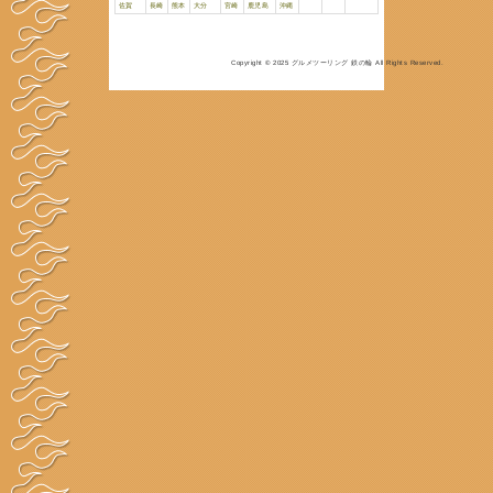
都道府県別
グ
サイト登録
リ
お問合せ
利用
青森県情報
ジャンル
品名
グルメ・都道府県別
北海道
青森
岩手
宮城
秋田
埼玉
千葉
東京
神奈川
山梨
愛知
岐阜
静岡
三重
大阪
鳥取
島根
岡山
広島
山口