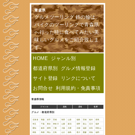
青森県
グルメツーリン
バイクのツー
へ行った時に
味しいグルメ
す。
HOME
ジャン