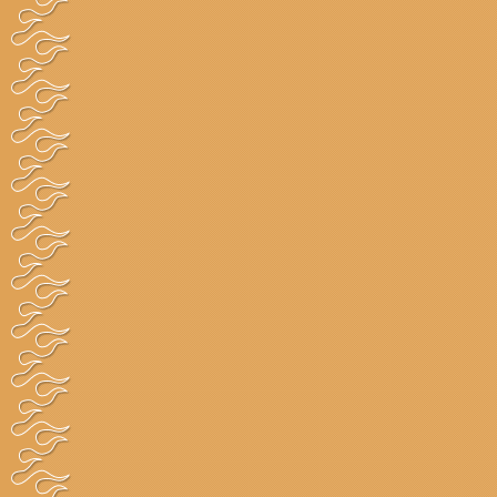
イン
ジャンボハンバ
ハンバーグ
ブロ
ーグ
グルメ・都道府県別
北海道
青森
岩手
宮城
秋田
埼玉
千葉
東京
神奈川
山梨
愛知
岐阜
静岡
三重
大阪
鳥取
島根
岡山
広島
山口
佐賀
長崎
熊本
大分
宮崎
Cop