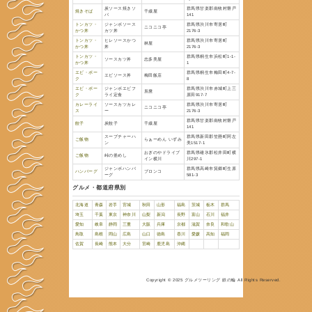
都道府県別
グ
サイト登録
リ
お問合せ
利用
群馬県情報
ジャンル
品名
ラーメン
竹炭麺
らぁ
ラーメン
炭エビチリめん
千歳
ラーメン
トマトラーメン
馬鹿
焼きそば
焼きそば
岩崎