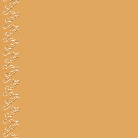
炭ソース焼きソ
焼きそば
千歳
バ
トンカツ・
ジャンボソース
ニコ
かつ丼
カツ丼
トンカツ・
ヒレソースかつ
林屋
かつ丼
丼
トンカツ・
ソースカツ丼
志多
かつ丼
エビ・ポー
エビソース丼
梅田
ク
エビ・ポー
ジャンボエビフ
辰麿
ク
ライ定食
カレーライ
ソースカツカレ
ニコ
ス
ー
餃子
炭餃子
千歳
スープチャーハ
ご飯物
らぁ
ン
おぎ
ご飯物
峠の釜めし