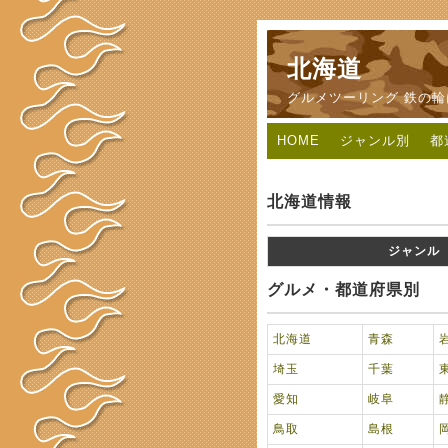
北海道
グルメツーリング 鉄の
HOME
ジャンル別
都
北海道情報
ジャンル
グルメ・都道府県別
北海道
青森
埼玉
千葉
愛知
岐阜
鳥取
島根