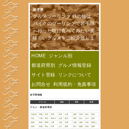
岩手県
グルメツーリン
バイクのツー
へ行った時に
味しいグルメ
す。
HOME
ジャン