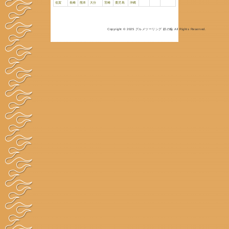
都道府県別
グ
サイト登録
リ
お問合せ
利用
岩手県情報
ジャンル
品名
グルメ・都道府県別
北海道
青森
岩手
宮城
秋田
埼玉
千葉
東京
神奈川
山梨
愛知
岐阜
静岡
三重
大阪
鳥取
島根
岡山
広島
山口