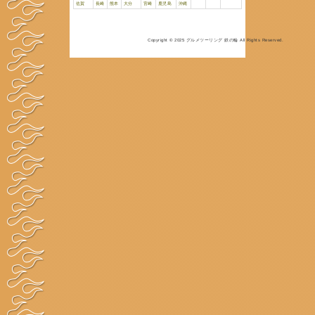
都道府県別
グ
サイト登録
リ
お問合せ
利用
滋賀県情報
ジャンル
品名
グルメ・都道府県別
北海道
青森
岩手
宮城
秋田
埼玉
千葉
東京
神奈川
山梨
愛知
岐阜
静岡
三重
大阪
鳥取
島根
岡山
広島
山口