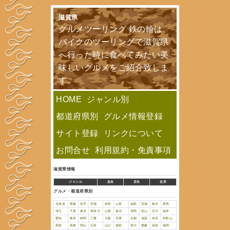
滋賀県
グルメツーリン
バイクのツー
へ行った時に
味しいグルメ
す。
HOME
ジャン